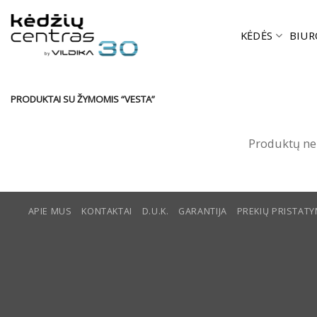
Skip
to
KĖDĖS
BIUR
content
PRODUKTAI SU ŽYMOMIS “VESTA”
Produktų ne
APIE MUS
KONTAKTAI
D.U.K.
GARANTIJA
PREKIŲ PRISTAT