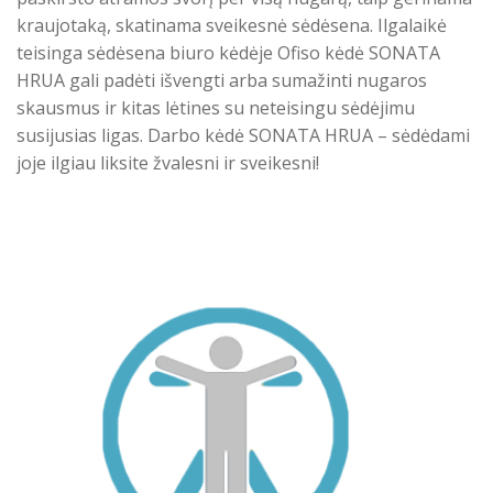
kraujotaką, skatinama sveikesnė sėdėsena. Ilgalaikė
teisinga sėdėsena biuro kėdėje Ofiso kėdė SONATA
HRUA gali padėti išvengti arba sumažinti nugaros
skausmus ir kitas lėtines su neteisingu sėdėjimu
susijusias ligas. Darbo kėdė SONATA HRUA – sėdėdami
joje ilgiau liksite žvalesni ir sveikesni!