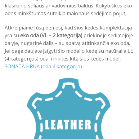
klasikinio stiliaus ar vadovinius baldus. Kokybiškos eko
odos minkštumas suteikia malonaus sėdėjimo pojūtį.
Atkreipiame Jūsų dėmesį, kad šios kėdės komplektacija
yra su
eko oda (VL – 2 kategorija)
priekinėje sėdimojoje
dalyje, nugarinė dalis – su spalvą atitinkančia eko oda.
Jei pageidaujate įsigyti šio modelio kėdę su natūralia LE
(4 kategorijos) oda, rinkitės kitą šios kėdės modelį
SONATA HRUA (oda 4 kategorija).