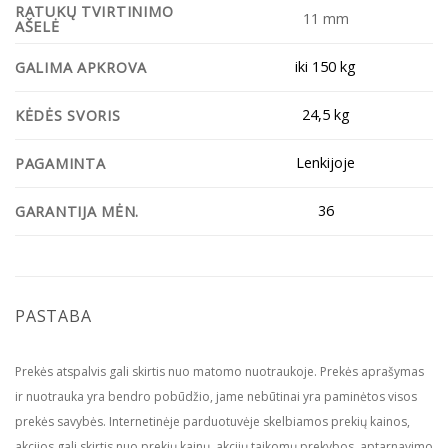
RATUKŲ TVIRTINIMO
11 mm
AŠELĖ
iki 150 kg
GALIMA APKROVA
24,5 kg
KĖDĖS SVORIS
Lenkijoje
PAGAMINTA
36
GARANTIJA MĖN.
PASTABA
Prekės atspalvis gali skirtis nuo matomo nuotraukoje. Prekės aprašymas
ir nuotrauka yra bendro pobūdžio, jame nebūtinai yra paminėtos visos
prekės savybės. Internetinėje parduotuvėje skelbiamos prekių kainos,
akcijos gali skirtis nuo prekių kainų, akcijų taikomų prekybos, aptarnavimo