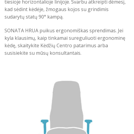
tiesioje horizontalioje linijoje. Svarbu atkreipti dėmesį,
kad sėdint kėdėje, žmogaus kojos su grindimis
sudarytų statų 90° kampą.
SONATA HRUA puikus ergonomiškas sprendimas. Jei
kyla klausimų, kaip tinkamai sureguliuoti ergonominę
kėdę, skaitykite Kėdžių Centro patarimus arba
susisiekite su mūsų konsultantais.