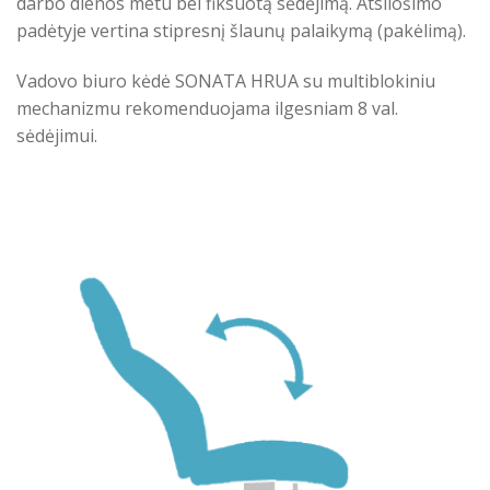
darbo dienos metu bei fiksuotą sėdėjimą. Atsilošimo
padėtyje vertina stipresnį šlaunų palaikymą (pakėlimą).
Vadovo biuro kėdė SONATA HRUA su multiblokiniu
mechanizmu rekomenduojama ilgesniam 8 val.
sėdėjimui.