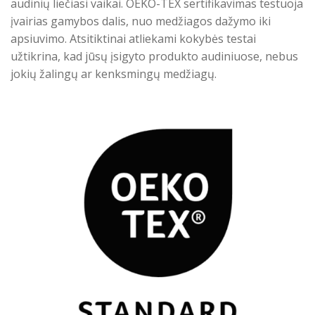
audinių liečiasi vaikai. OEKO-TEX sertifikavimas testuoja
įvairias gamybos dalis, nuo medžiagos dažymo iki
apsiuvimo. Atsitiktinai atliekami kokybės testai
užtikrina, kad jūsų įsigyto produkto audiniuose, nebus
jokių žalingų ar kenksmingų medžiagų.