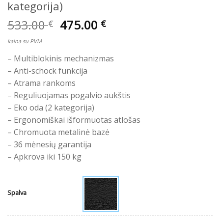
kategorija)
Original
Current
533.00
475.00
€
€
price
price
kaina su PVM
was:
is:
533.00 €.
475.00 €.
– Multiblokinis mechanizmas
– Anti-schock funkcija
– Atrama rankoms
– Reguliuojamas pogalvio aukštis
– Eko oda (2 kategorija)
– Ergonomiškai išformuotas atlošas
– Chromuota metalinė bazė
– 36 mėnesių garantija
– Apkrova iki 150 kg
Spalva