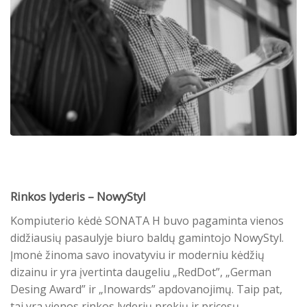
Rinkos lyderis – NowyStyl
Kompiuterio kėdė SONATA H buvo pagaminta vienos
didžiausių pasaulyje biuro baldų gamintojo NowyStyl.
Įmonė žinoma savo inovatyviu ir moderniu kėdžių
dizainu ir yra įvertinta daugeliu „RedDot”, „German
Desing Award” ir „Inowards” apdovanojimų. Taip pat,
tai yra vienos rinkos lyderių prekių ir pricesų