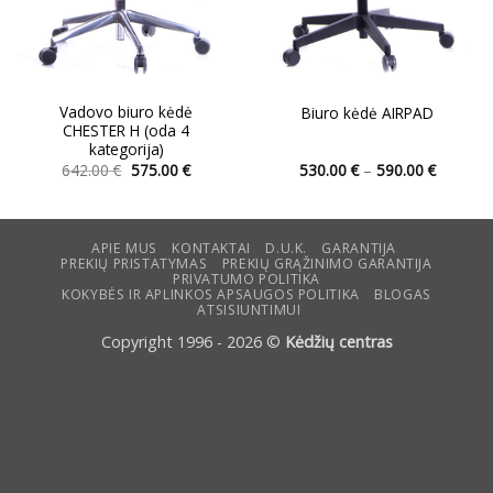
page
page
Vadovo biuro kėdė
Biuro kėdė AIRPAD
CHESTER H (oda 4
kategorija)
Original
Current
Price
642.00
€
575.00
€
530.00
€
–
590.00
€
price
price
range:
This
This
was:
is:
530.00 
product
product
642.00 €.
575.00 €.
through
590.00 
has
has
APIE MUS
KONTAKTAI
D.U.K.
GARANTIJA
multiple
multiple
PREKIŲ PRISTATYMAS
PREKIŲ GRĄŽINIMO GARANTIJA
variants.
variants.
PRIVATUMO POLITIKA
KOKYBĖS IR APLINKOS APSAUGOS POLITIKA
BLOGAS
The
The
ATSISIUNTIMUI
options
options
Copyright 1996 - 2026 ©
Kėdžių centras
may
may
be
be
chosen
chosen
on
on
the
the
product
product
page
page