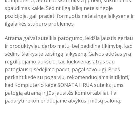
kompiuterio, automatiškai linksta į priekį, sukuriamas
spaudimas kakle. Sėdint ilgą laiką neteisingoje
pozicijoje, gali pradėti formuotis neteisinga laikysena ir
ilgalaikės stuburo problemos.
Atrama galvai suteikia patogumo, leidžia jaustis geriau
ir produktyviau darbo metu, bei padidina tikimybę, kad
sėdint išlaikysite teisingą laikyseną. Galvos atlošas yra
reguliuojamo aukščio, tad kiekvienas atras sau
patogiausią sėdėjimo padėtį pagal savo ūgį. Prieš
perkant kėdę su pogalviu, rekomenduojama įsitikinti,
kad Kompiuterio kėdė SONATA HRUA suteiks jums
patogią atramą ir Jūs jausitės komfortabiliai. Tai
padaryti rekomenduojame atvykus į mūsų saloną.