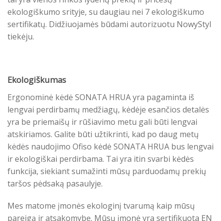
ekologiškumo srityje, su daugiau nei 7 ekologiškumo
sertifikatų. Didžiuojamės būdami autorizuotu NowyStyl
tiekėju.
Ekologiškumas
Ergonominė kėdė SONATA HRUA yra pagaminta iš
lengvai perdirbamų medžiagų, kėdėje esančios detalės
yra be priemaišų ir rūšiavimo metu gali būti lengvai
atskiriamos. Galite būti užtikrinti, kad po daug metų
kėdės naudojimo Ofiso kėdė SONATA HRUA bus lengvai
ir ekologiškai perdirbama. Tai yra itin svarbi kėdės
funkcija, siekiant sumažinti mūsų parduodamų prekių
taršos pėdsaką pasaulyje.
Mes matome įmonės ekologinį tvarumą kaip mūsų
pareigą ir atsakomybę. Mūsų įmonė yra sertifikuota EN