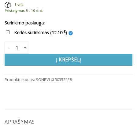
1 vnt.
Pristatymas 5 - 10 d. d.
Surinkimo paslauga:
€
Kėdės surinkimas (
12.10
)
produkto kiekis: Biuro kėdė SONATA HRUA (eko oda 2 kategorija
Į KREPŠELĮ
Produkto kodas:
SONBVLXL903521E8
APRAŠYMAS