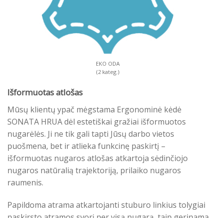
EKO ODA
(2 kateg.)
Išformuotas atlošas
Mūsų klientų ypač mėgstama Ergonominė kėdė
SONATA HRUA dėl estetiškai gražiai išformuotos
nugarėlės. Ji ne tik gali tapti Jūsų darbo vietos
puošmena, bet ir atlieka funkcinę paskirtį –
išformuotas nugaros atlošas atkartoja sėdinčiojo
nugaros natūralią trajektoriją, prilaiko nugaros
raumenis.
Papildoma atrama atkartojanti stuburo linkius tolygiai
paskirsto atramos svorį per visą nugarą, taip gerinama