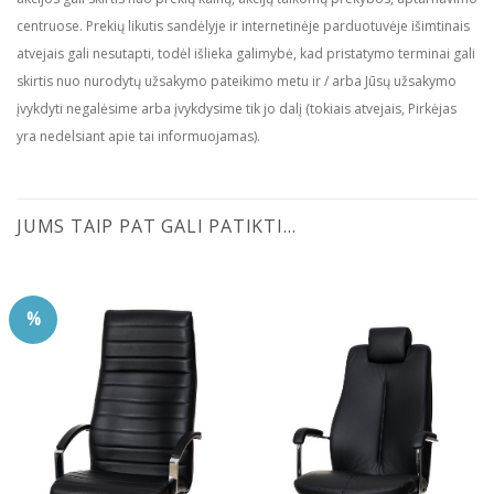
centruose. Prekių likutis sandėlyje ir internetinėje parduotuvėje išimtinais
atvejais gali nesutapti, todėl išlieka galimybė, kad pristatymo terminai gali
skirtis nuo nurodytų užsakymo pateikimo metu ir / arba Jūsų užsakymo
įvykdyti negalėsime arba įvykdysime tik jo dalį (tokiais atvejais, Pirkėjas
yra nedelsiant apie tai informuojamas).
JUMS TAIP PAT GALI PATIKTI…
%