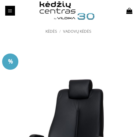
Skip
to
content
KĖDĖS
/
VADOVŲ KĖDĖS
%