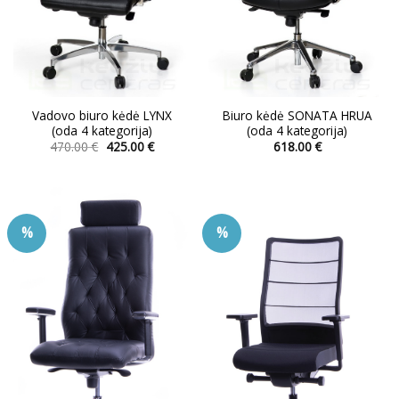
Vadovo biuro kėdė LYNX
Biuro kėdė SONATA HRUA
(oda 4 kategorija)
(oda 4 kategorija)
Original
Current
470.00
€
425.00
€
618.00
€
price
price
This
This
was:
is:
product
product
470.00 €.
425.00 €.
has
has
multiple
multiple
%
%
variants.
variants.
The
The
options
options
may
may
be
be
chosen
chosen
on
on
the
the
product
product